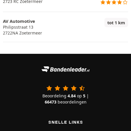
2723 RC Zoetermeer
AV Automotive
tot 1 km
Philipsstraat 13
2722NA Zoetermeer
Beoordeling
4.84
op
5
|
66473
beoordelingen
SNELLE LINKS