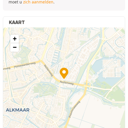
moet u
zich aanmelden
.
KAART
+
−