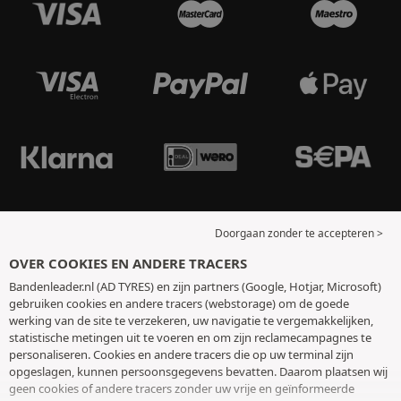
Doorgaan zonder te accepteren >
OVER COOKIES EN ANDERE TRACERS
Bandenleader.nl (AD TYRES) en zijn partners (Google, Hotjar, Microsoft)
gebruiken cookies en andere tracers (webstorage) om de goede
werking van de site te verzekeren, uw navigatie te vergemakkelijken,
statistische metingen uit te voeren en om zijn reclamecampagnes te
personaliseren. Cookies en andere tracers die op uw terminal zijn
opgeslagen, kunnen persoonsgegevens bevatten. Daarom plaatsen wij
geen cookies of andere tracers zonder uw vrije en geïnformeerde