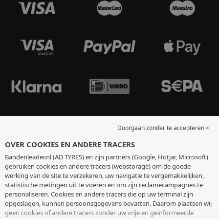
Doorgaan zonder te accepteren >
OVER COOKIES EN ANDERE TRACERS
Bandenleader.nl (AD TYRES) en zijn partners (Google, Hotjar, Microsoft)
gebruiken cookies en andere tracers (webstorage) om de goede
werking van de site te verzekeren, uw navigatie te vergemakkelijken,
statistische metingen uit te voeren en om zijn reclamecampagnes te
personaliseren. Cookies en andere tracers die op uw terminal zijn
opgeslagen, kunnen persoonsgegevens bevatten. Daarom plaatsen wij
geen cookies of andere tracers zonder uw vrije en geïnformeerde