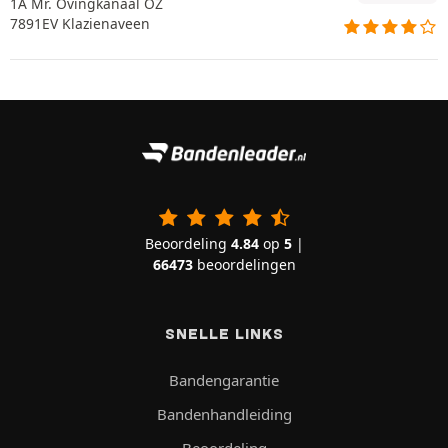
1A Mr. Ovingkanaal OZ
7891EV Klazienaveen
Beoordeling
4.84
op
5
|
66473
beoordelingen
SNELLE LINKS
Bandengarantie
Bandenhandleiding
Beoordeling