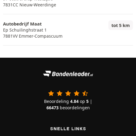
7831CC Nieuw-Weerdinge
Autobedrijf Maat
tot 5 km
Ep Schuilinghstraat 1
7881VV Emmer-Compascuum
Beoordeling
4.84
op
5
|
66473
beoordelingen
SNELLE LINKS