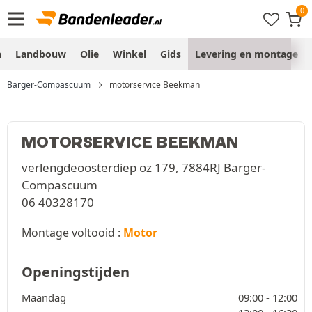
n
Landbouw
Olie
Winkel
Gids
Levering en montage
Barger-Compascuum
motorservice Beekman
MOTORSERVICE BEEKMAN
verlengdeoosterdiep oz 179, 7884RJ Barger-
Compascuum
06 40328170
Montage voltooid :
Motor
Openingstijden
Maandag
09:00 -
12:00