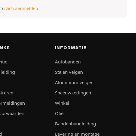
t u
zich aanmelden
.
INKS
INFORMATIE
ntie
Autobanden
leiding
Stalen velgen
Aluminium velgen
streren
Sneeuwkettingen
vermeldingen
Winkel
oorwaarden
Olie
Bandenhandleiding
d
Levering en montage