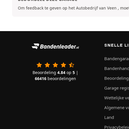
Om feedback te geven op het Autobedrijf van Veen , moe
SNELLE L
Bandengara
Bandenhand
Beoordeling
4.84
op
5
|
Beoordeling
66416
beoordelingen
Garage regi
Wettelijke 
Algemene v
Land
Privacybelei